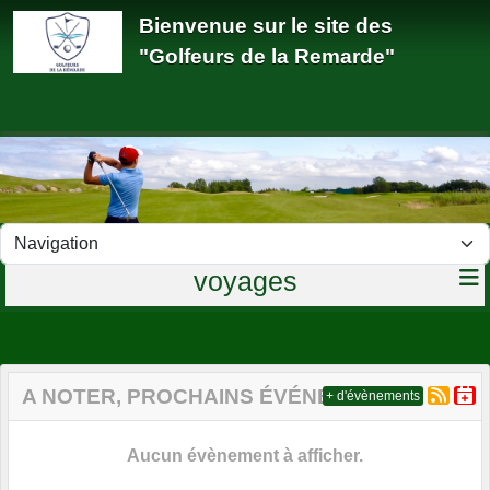
Panneau de gestion des cookies
Bienvenue sur le site des
"Golfeurs de la Remarde"
voyages
A NOTER, PROCHAINS ÉVÉNEMENTS
+ d'évènements
Aucun évènement à afficher.